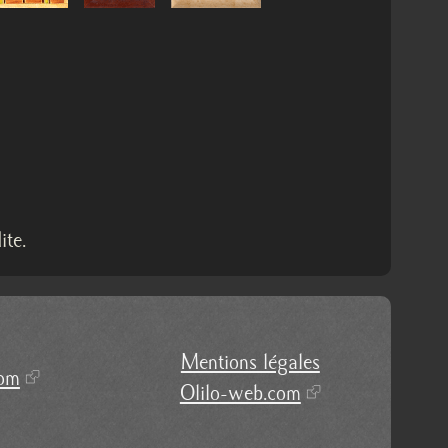
te.
Mentions légales
com
Olilo-web.com