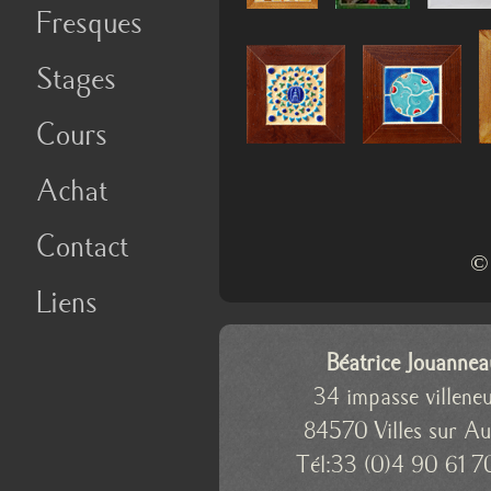
Fresques
Stages
Cours
Achat
Contact
© 
Liens
Béatrice Jouannea
34 impasse villene
84570 Villes sur A
Tél:33 (0)4 90 61 7