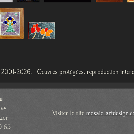
2001-2026. Oeuvres protégées, reproduction interdi
u
uve
Visiter le site
mosaic-artdesign.
uzon
0 65